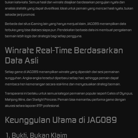
bukan kata-kata. Semua hasil dan winrate disajikan berdasarkan pengujian nyata dan
analisis statistik yang dapat diverifikasi. Ideal untuk pemain yang mencari hasil nyata, bukan
sekadar janji promosi.
Berbeda dari situs iGaming lain yang hanya menjual klaim, JAGO89 menampilkan data
terbuka yang bisa diakses siapa pun. Pendekatan berbasis data ini membuat pengalaman
bermain lebih logis dan strategis bagi setiap pengguna.
Winrate Real-Time Berdasarkan
Data Asli
Setiap game di JAGO89 menampilkan winrate yang diperoleh dari sesi permainan
sungguhan. Angka-angka tersebut diperbarui setiap hari, sehingga pemain dapat
membaca tren kemenangan secara real-time dan menyesuaikan strategi bermain.
Transparansi ini berlaku untuk semua kategori permainan populer seperti Gates of Olympus,
Mahjong Wins, dan Starlight Princess. Pemain bisa memantau performa game dengan
akurasi setara laporan RTP profesional.
Keunggulan Utama di JAGO89
1. Bukti, Bukan Klaim