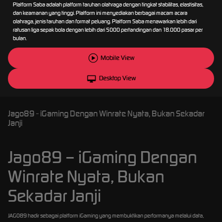
Platform Saba adalah platform taruhan olahraga dengan tingkat stabilitas, elastisitas,
dan keamanan yang tinggi. Platform ini menyediakan berbagai macam acara
olahraga, jenis taruhan dan format peluang. Platform Saba menawarkan lebih dari
ratusan liga sepak bola dengan lebih dari 5000 pertandingan dan 18.000 pasar per
bulan.
Mobile View
Desktop View
Jago89 - iGaming Dengan Winrate Nyata, Bukan Sekadar
Janji
Jago89 – iGaming Dengan
Winrate Nyata, Bukan
Sekadar Janji
JAGO89 hadir sebagai platform iGaming yang membuktikan performanya melalui data,