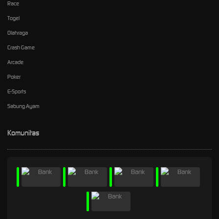
Race
Togel
Olahraga
Crash Game
Arcade
Poker
E-Sports
Sabung Ayam
Komunitas