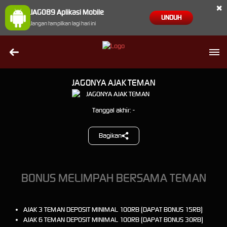
×
JAGO89 Aplikasi Mobile
UNDUH
Jangan tampilkan lagi hari ini
JAGONYA AJAK TEMAN
Tanggal akhir: -
Bagikan
BONUS MELIMPAH BERSAMA TEMAN
AJAK 3 TEMAN DEPOSIT MINIMAL 100RB (DAPAT BONUS 15RB)
AJAK 6 TEMAN DEPOSIT MINIMAL 100RB (DAPAT BONUS 30RB)