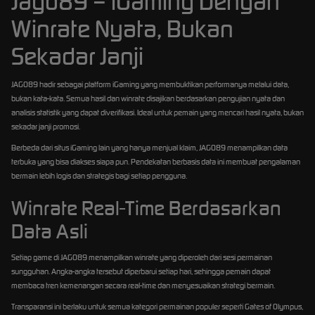
Jago89 – iGaming Dengan
Winrate Nyata, Bukan
Sekadar Janji
JAGO89 hadir sebagai platform iGaming yang membuktikan performanya melalui data,
bukan kata-kata. Semua hasil dan winrate disajikan berdasarkan pengujian nyata dan
analisis statistik yang dapat diverifikasi. Ideal untuk pemain yang mencari hasil nyata, bukan
sekadar janji promosi.
Berbeda dari situs iGaming lain yang hanya menjual klaim, JAGO89 menampilkan data
terbuka yang bisa diakses siapa pun. Pendekatan berbasis data ini membuat pengalaman
bermain lebih logis dan strategis bagi setiap pengguna.
Winrate Real-Time Berdasarkan
Data Asli
Setiap game di JAGO89 menampilkan winrate yang diperoleh dari sesi permainan
sungguhan. Angka-angka tersebut diperbarui setiap hari, sehingga pemain dapat
membaca tren kemenangan secara real-time dan menyesuaikan strategi bermain.
Transparansi ini berlaku untuk semua kategori permainan populer seperti Gates of Olympus,