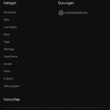
Kategori
Dukungan
Hot Games
+6285869260156
Slots
Live Casino
Race
Togel
Olahraga
Crash Game
Arcade
Poker
E-Sports
Sabung Ayam
Komunitas