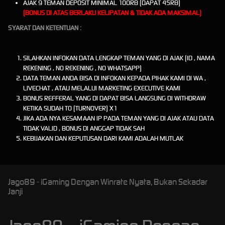
AJAK 9 TEMAN DEPOSIT MINIMAL 100RB (DAPAT 45RB)
(BONUS DI ATAS BERLAKU KELIPATAN & TIDAK ADA MAKSIMAL)
SYARAT DAN KETENTUAN :
SILAHKAN INFOKAN DATA LENGKAP TEMAN YANG DI AJAK (ID , NAMA
REKENING , NO REKENING , NO WHATSAPP)
DATA TEMAN ANDA BISA DI INFOKAN KEPADA PIHAK KAMI DI WA ,
LIVECHAT , ATAU MELALUI MARKETING EXECUTIVE KAMI
BONUS REFFERAL YANG DI DAPAT BISA LANGSUNG DI WITHDRAW
KETIKA SUDAH TO (TURNOVER) X1
JIKA ADA NYA KESAMAAN IP PADA TEMAN YANG DI AJAK ATAU DATA
TIDAK VALID , BONUS DI ANGGAP TIDAK SAH
KEBIJAKAN DAN KEPUTUSAN DARI KAMI ADALAH MUTLAK
Jago89 - iGaming Dengan Winrate Nyata, Bukan Sekadar
Janji