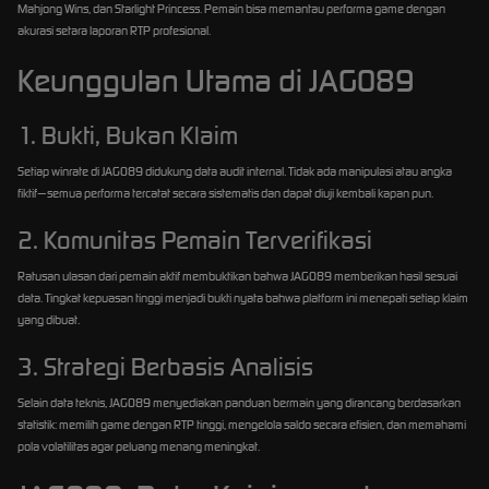
Mahjong Wins, dan Starlight Princess. Pemain bisa memantau performa game dengan
akurasi setara laporan RTP profesional.
Keunggulan Utama di JAGO89
1. Bukti, Bukan Klaim
Setiap winrate di JAGO89 didukung data audit internal. Tidak ada manipulasi atau angka
fiktif—semua performa tercatat secara sistematis dan dapat diuji kembali kapan pun.
2. Komunitas Pemain Terverifikasi
Ratusan ulasan dari pemain aktif membuktikan bahwa JAGO89 memberikan hasil sesuai
data. Tingkat kepuasan tinggi menjadi bukti nyata bahwa platform ini menepati setiap klaim
yang dibuat.
3. Strategi Berbasis Analisis
Selain data teknis, JAGO89 menyediakan panduan bermain yang dirancang berdasarkan
statistik: memilih game dengan RTP tinggi, mengelola saldo secara efisien, dan memahami
pola volatilitas agar peluang menang meningkat.